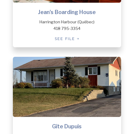
Portneuf-sur-Mer
Jean's Boarding House
Ragueneau
Rivière-au-Tonnerre
Harrington Harbour (Québec)
Rivière-aux-Outardes
418 795-3354
Rivière-Mouchalagane
SEE FILE
Rivière-Nipissis
Rivière-Pentecôte
Rivière-Saint-Jean
Rivière-Saint-Paul
Sacré-Coeur
Saint-Augustin
Schefferville
Sept-Îles
Sept-Îles (Clarke city)
Sept-Îles (Gallix)
Sept-Îles (Moisie)
Sept-Îles (Moisie)
Gîte Dupuis
St. John's