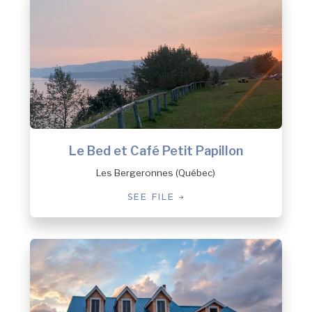
Colombier
Côte-Nord-du-Golfe-du-Saint-Laurent
Dorval
Essipit
Fermont
Forestville
Franquelin
Godbout
Gros-Mécatina
Le Bed et Café Petit Papillon
Harrington Harbour
Les Bergeronnes (Québec)
Havre-Saint-Pierre
Kawawachikamach
SEE FILE
Kegaska
La Romaine
Lac-au-Brochet
Lac-Vacher
Lac-Walker
Les Bergeronnes