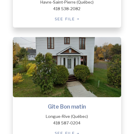
Havre-Saint-Pierre (Québec)
Tadoussac
418 538-2082
Tête-à-la-Baleine
Uashat
SEE FILE
Vieux-Fort
Gîte Bon matin
Longue-Rive (Québec)
418 587-0204
SEE FILE