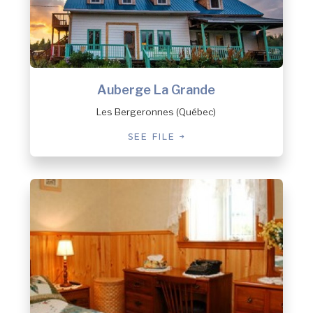
Les Escoumins
Longue-Pointe-de-Mingan
Longue-Rive
Lourde-de-Blanc-Sablon
Magpie
Maliotenam
Auberge La Grande
Matimekosh
Les Bergeronnes (Québec)
Mingan
SEE FILE
Natashquan
New Carlisle
Nutashkuan
Pessamit
Petit-Mécatina
Pointe-aux-Outardes
Pointe-Lebel
Port-Cartier
Port-Cartier (Pointe-aux-Anglais)
Port-Cartier (Rivière-Pentecôte)
Port-Menier