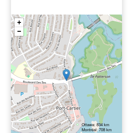
+
−
Ottawa: 834 km
Montréal: 708 km