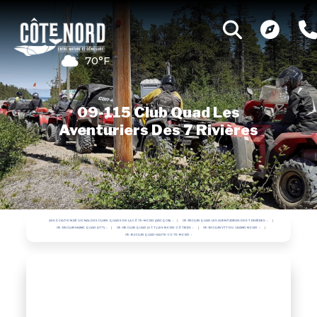
70°F
09-115 Club Quad Les
Aventuriers Des 7 Rivières
ASSOCIATION RÉGIONAL DES CLUBS QUADS DE LA CÔTE-NORD (ARCQCN)
09-115 CLUB QUAD LES AVENTURIERS DES 7 RIVIÈRES
09-125 CLUB MANIC QUAD (VTT)
09-136 CLUB QUAD (V.T.T.) LES NORD-CÔTIERS
09-161 CLUB VTT DU GRAND NORD
09-162 CLUB QUAD HAUTE-COTE-NORD