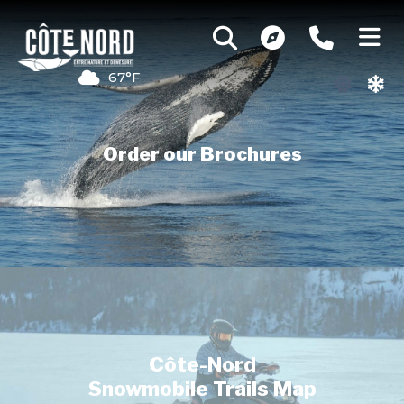
67°F
Order our Brochures
Côte-Nord
Snowmobile Trails Map