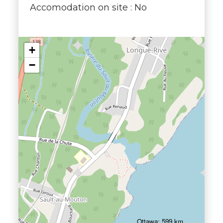
Accomodation on site : No
+
−
Ottawa: 599 km