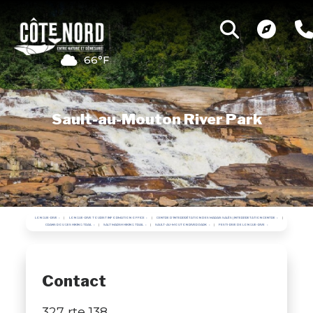
66°F
Sault-au-Mouton River Park
LONGUE-RIVE
LONGUE-RIVE TOURIST INFORMATION OFFICE
CENTRE D'INTERPRÉTATION DES MARAIS SALÉS | INTERPRETATION CENTRE
CRANS ROUGES HIKING TRAIL
SALT MARSH HIKING TRAIL
SAULT-AU-MOUTON RIVER PARK
FESTI-RIVE DE LONGUE-RIVE
Contact
327 rte 138 ,