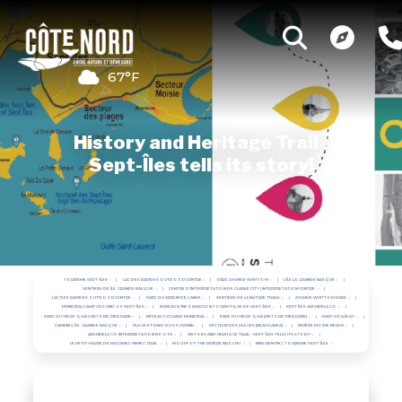
67°F
History and Heritage Trail -
Sept-Îles tells its story!
TOURISME SEPT-ÎLES
LAC DES RAPIDES OUTDOOR CENTRE
PARC AYLMER-WHITTOM
L'ÎLE LA GRANDE BASQUE
SENTIERS DE ÎLE GRANDE BASQUE
CENTRE D'INTERPRÉTATION DE CLARKE CITY | INTERPRETATION CENTRE
LAC DES RAPIDES OUTDOOR CENTRE
PARC DU JARDIN DE L'ANSE
SENTIERS DE LA NATURE TRAILS
AYLMER-WHITTOM PARK
MUNICIPAL CAMPGROUND OF SEPT-ÎLES
BUREAU D'INFORMATION TOURISTIQUE DE SEPT-ÎLES
SEPT ÎLES ARCHIPELAGO
PARC DU VIEUX-QUAI | HISTORIC PIER PARK
RÉSEAU CYCLABLE MUNICIPAL
PARC DU VIEUX-QUAI (HISTORIC PIER PARK)
PARC HOLLIDAY
CAMPING ÎLE GRANDE BASQUE
PLAGE ET PARC DU SOUVENIR
SECTEUR DES PLAGES (BEACH AREA)
RIVIÈRE MOISIE BEACH
ARCHIPELAGO INTERPRETATION BOOTH
HISTORY AND HERITAGE TRAIL - SEPT-ÎLES TELLS ITS STORY!
LE PETIT-HAVRE DE MATAMEC HIKING TRAIL
MOUTH OF THE RIVIÈRE BROCHU
BIKE RENTING TOURISME SEPT-ÎLES