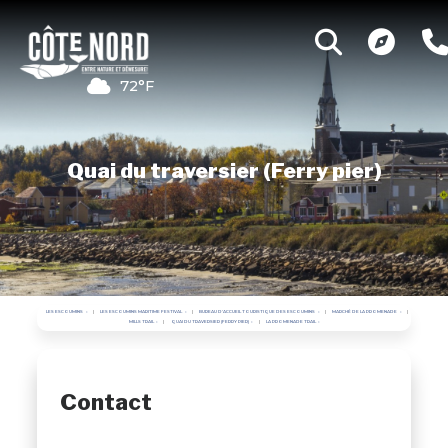
72°F
Quai du traversier (Ferry pier)
LES ESCOUMINS
LES ESCOUMINS MARITIME FESTIVAL
BUREAU D'ACCUEIL TOURISTIQUE DES ESCOUMINS
MARCHÉ DE LA PROMENADE
MILLS TRAIL
QUAI DU TRAVERSIER (FERRY PIER)
LA PROMENADE TRAIL
Contact
,