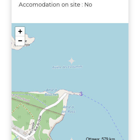
Accomodation on site : No
+
−
Ottawa: 579 km