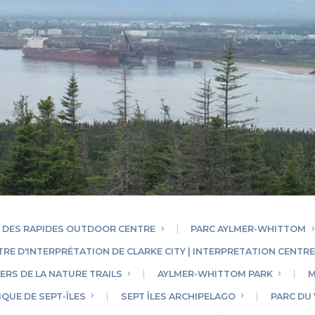
 DES RAPIDES OUTDOOR CENTRE
PARC AYLMER-WHITTOM
TRE D'INTERPRÉTATION DE CLARKE CITY | INTERPRETATION CENTR
ERS DE LA NATURE TRAILS
AYLMER-WHITTOM PARK
M
QUE DE SEPT-ÎLES
SEPT ÎLES ARCHIPELAGO
PARC DU 