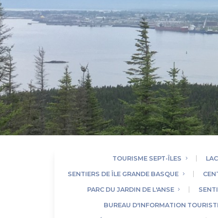
TOURISME SEPT-ÎLES
LAC
SENTIERS DE ÎLE GRANDE BASQUE
CEN
PARC DU JARDIN DE L'ANSE
SENTI
BUREAU D'INFORMATION TOURISTI