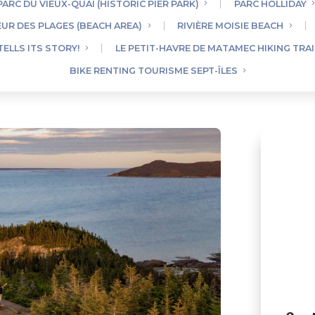
PARC DU VIEUX-QUAI (HISTORIC PIER PARK)
PARC HOLLIDAY
UR DES PLAGES (BEACH AREA)
RIVIÈRE MOISIE BEACH
TELLS ITS STORY!
LE PETIT-HAVRE DE MATAMEC HIKING TRAI
BIKE RENTING TOURISME SEPT-ÎLES