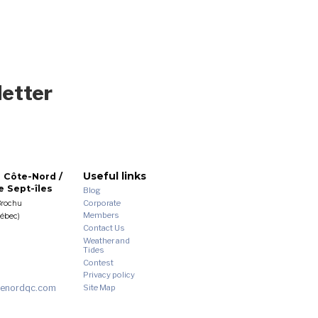
letter
Useful links
 Côte-Nord /
 Sept-îles
Blog
Corporate
Brochu
Members
uébec)
Contact Us
Weather and
Tides
Contest
Privacy policy
enordqc.com
Site Map