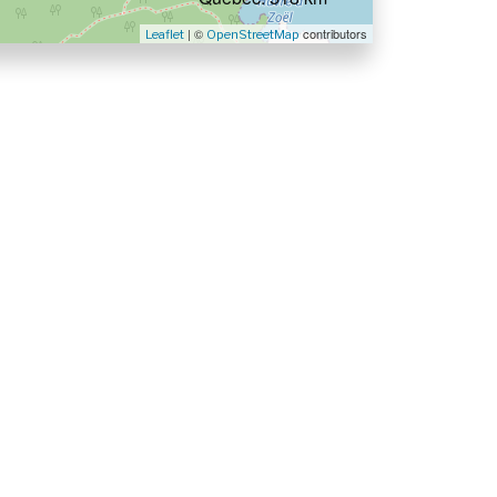
| ©
contributors
Leaflet
OpenStreetMap