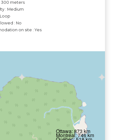
to 300 meters
ulty : Medium
 Loop
llowed : No
dation on site : Yes
Ottawa: 873 km
Montréal: 746 km
Québec: 518 km