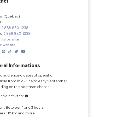
tact
les
(Quebec)
K1
:
1 888 880-1238
ee:
1 888 880-1238
t us by email
ur website
ral Informations
ng and ending dates of operation :
ible from mid-June to early September
ding on the boatman chosen.
es d’activités :
on : Between 1 and 3 hours
ur : 10 km and more