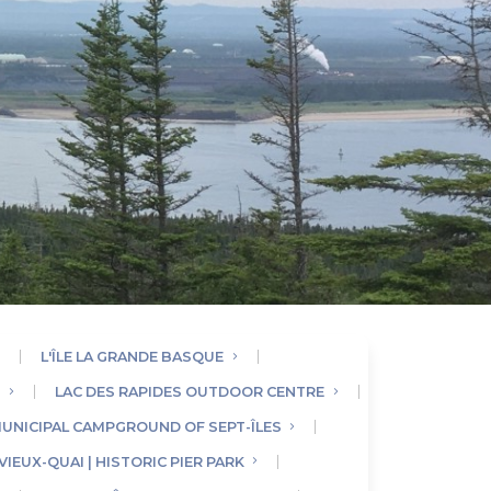
L'ÎLE LA GRANDE BASQUE
E
LAC DES RAPIDES OUTDOOR CENTRE
UNICIPAL CAMPGROUND OF SEPT-ÎLES
VIEUX-QUAI | HISTORIC PIER PARK