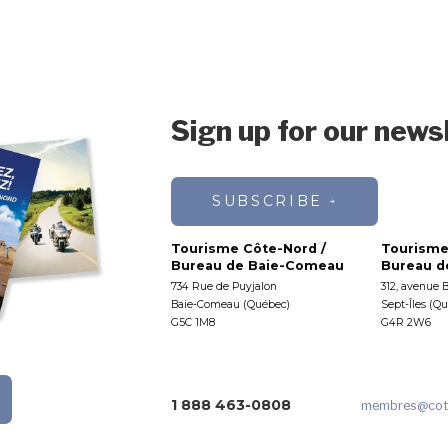
Sign up for our news
SUBSCRIBE
Tourisme Côte-Nord /
Tourisme
Bureau de Baie-Comeau
Bureau de
734 Rue de Puyjalon
312, avenue 
Baie-Comeau (Québec)
Sept-Îles (Q
G5C 1M8
G4R 2W6
1 888 463-0808
membres
@cot